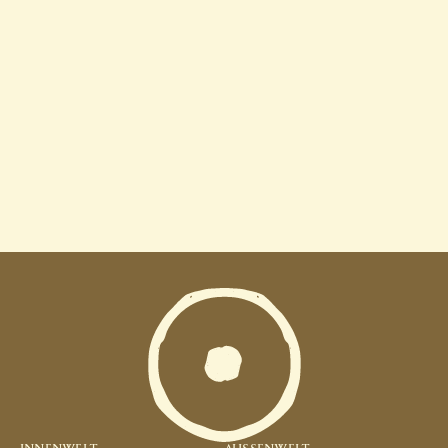
L
-
T
h
e
a
n
i
n