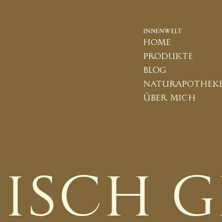
INNENWELT
home
produkte
blog
naturapothek
über mich
TISCH 