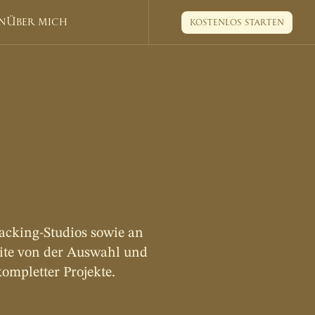
n
Über mich
kostenlos starten
kostenlos starten
g
e
n
acking-Studios sowie an 
ite von der Auswahl und 
ompletter Projekte.