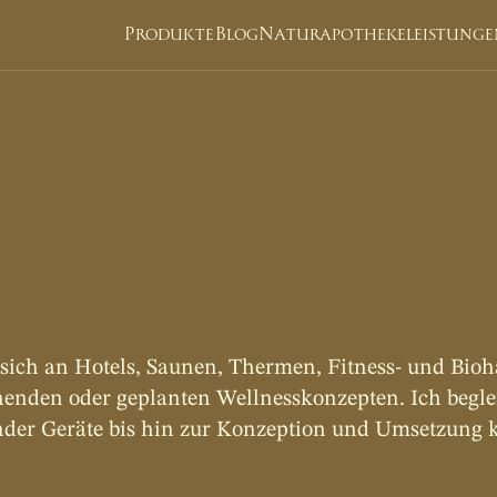
Produkte
Blog
Naturapotheke
leistunge
COACHINGS
c
o
a
c
h
i
n
g
f
ü
r
l
n
e
s
s
-
e
i
n
r
i
c
h
t
u
n
 sich an Hotels, Saunen, Thermen, Fitness- und Bioh
henden oder geplanten Wellnesskonzepten. Ich begle
der Geräte bis hin zur Konzeption und Umsetzung k