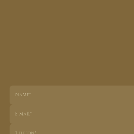
d
e
i
n
s
t
a
r
t
i
n
s
u
n
t
e
r
-
n
e
h
m
e
n
s
-
c
o
a
c
h
i
n
g
B
e
s
c
h
r
e
i
b
e
k
u
r
z
d
e
i
n
e
S
i
t
u
a
t
i
o
n
u
n
d
d
e
i
n
Z
i
e
l
.
I
c
h
p
r
ü
f
e
j
e
d
e
A
n
f
r
a
g
e
p
e
r
s
ö
n
l
i
c
h
u
n
d
m
e
l
d
e
m
i
z
e
i
t
n
a
h
b
e
i
d
i
r
z
u
r
ü
c
k
.