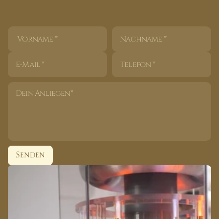
T
e
i
l
e
m
i
r
k
u
r
z
d
e
i
n
A
n
l
i
e
g
e
n
m
i
t
-
o
b
M
i
e
t
e
,
P
r
o
b
e
s
i
t
z
u
n
g
o
d
e
r
F
r
a
g
e
n
z
u
r
A
n
w
e
n
d
u
n
g
.
I
c
h
m
e
l
d
e
m
i
c
h
z
e
i
t
n
a
h
p
e
r
s
ö
n
l
i
c
h
b
e
i
d
i
r
z
u
r
ü
c
k
.
Senden
Senden