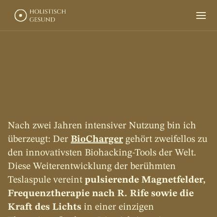
Produkte
Naturapotheke
Über mich
PRODUKTVERLEIH
d
e
r
Nach zwei Jahren intensiver Nutzung bin ich 
b
i
o
c
h
a
r
g
e
r
überzeugt: Der 
BioCharger
gehört zweifellos zu 
den innovativsten Biohacking-Tools der Welt. 
Diese Weiterentwicklung der berühmten 
Teslaspule vereint 
pulsierende Magnetfelder, 
Frequenztherapie nach R. Rife sowie die 
Kraft des Lichts
 in einer einzigen 