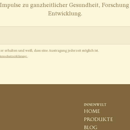
INNENWELT
home
produkte
blog