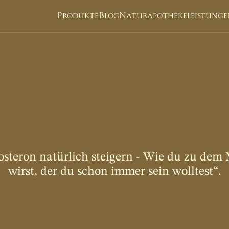
Produkte
Blog
Naturapotheke
leistunge
c
h
e
n
G
l
ü
c
k
w
u
n
s
w
e
r
b
d
e
s
P
r
o
d
u
k
osteron natürlich steigern - Wie du zu de
wirst, der du schon immer sein wolltest“.