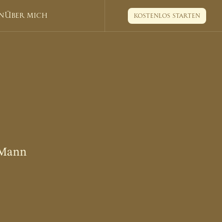
n
Über mich
kostenlos starten
kostenlos starten
c
h
z
u
m
t
e
s
m Mann