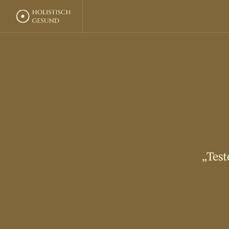
H
e
r
z
l
i
E
r
„Test