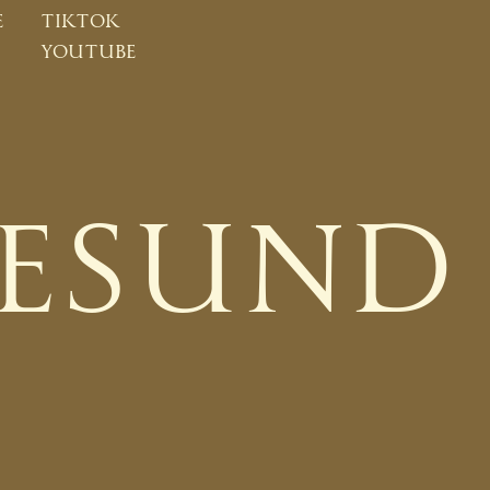
e
tiktok
youtube
GESUND