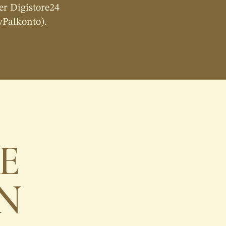
r Digistore24 
yPalkonto).