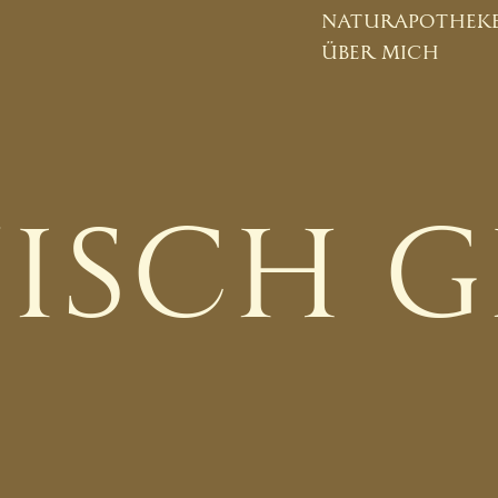
naturapothek
über mich
TISCH 