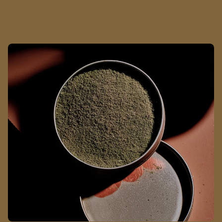
S
c
h
n
u
p
f
t
a
b
a
R
a
p
é