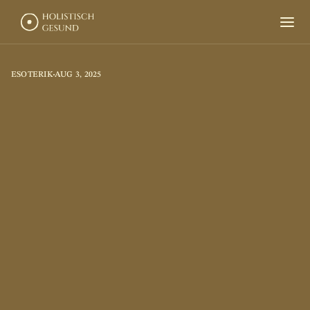
Produkte
Naturapotheke
ESOTERIK
AUG 3, 2025
Über mich
D
i
e
N
i
k
o
t
i
n
l
ü
g
e
-
E
n
t
g
i
f
t
u
n
g
m
i
t
d
e
m
s
c
h
a
m
a
n
i
s
c
h
e
n